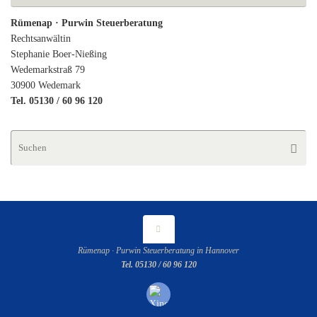
Rümenap · Purwin Steuerberatung
Rechtsanwältin
Stephanie Boer-Nießing
Wedemarkstraß 79
30900 Wedemark
Tel. 05130 / 60 96 120
Su
Suche
na
Rümenap · Purwin Steuerberatung in Hannover
Tel. 05130 / 60 96 120