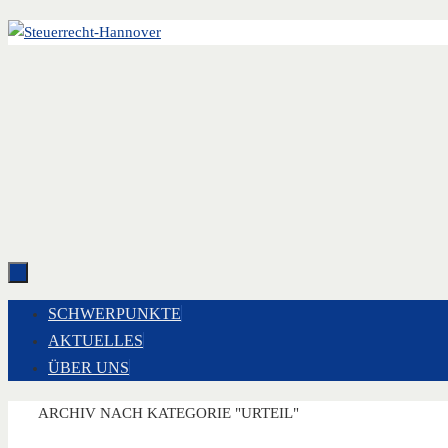
Zum
Inhalt
springen
ZUM
SCHWERPUNKTE
INHALT
AKTUELLES
SPRINGEN
ÜBER UNS
START
ARCHIV NACH KATEGORIE "URTEIL"