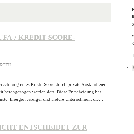
R
R
S
FA-/ KREDIT-SCORE-
W
3
T
RTEIL
S
n
erechnung eines Kredit-Score durch private Auskunfteien
keit herangezogen werden darf. Diese Entscheidung hat
enste, Energieversorger und andere Unternehmen, die…
ICHT ENTSCHEIDET ZUR