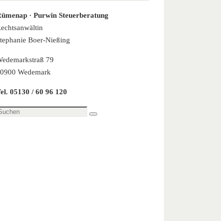
ümenap · Purwin Steuerberatung
echtsanwältin
tephanie Boer-Nießing
edemarkstraß 79
0900 Wedemark
el. 05130 / 60 96 120
uchen
Suchen
ach: