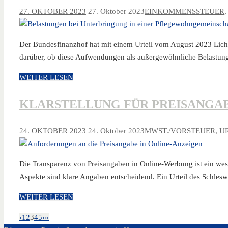
27. OKTOBER 2023
27. Oktober 2023
EINKOMMENSSTEUER
Der Bundesfinanzhof hat mit einem Urteil vom August 2023 Licht
darüber, ob diese Aufwendungen als außergewöhnliche Belastun
WEITER LESEN
KLARSTELLUNG FÜR PREISANGAB
24. OKTOBER 2023
24. Oktober 2023
MWST./VORSTEUER
,
U
Die Transparenz von Preisangaben in Online-Werbung ist ein wese
Aspekte sind klare Angaben entscheidend. Ein Urteil des Schles
WEITER LESEN
‹
1
2
3
4
5
›
»