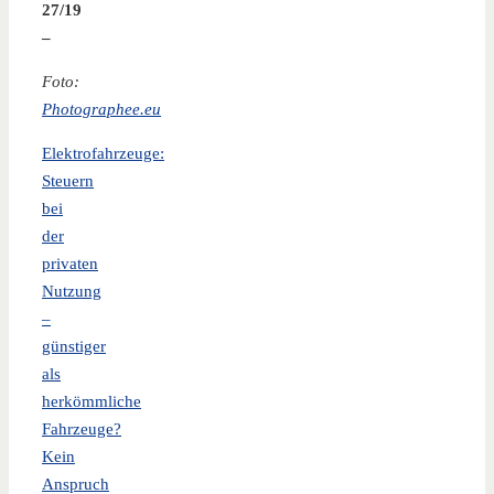
27/19
–
Foto:
Photographee.eu
Elektrofahrzeuge:
Steuern
bei
der
privaten
Nutzung
–
günstiger
als
herkömmliche
Fahrzeuge?
Kein
Anspruch