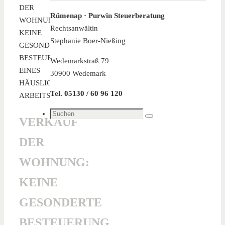
DER
Rümenap · Purwin Steuerberatung
WOHNUNG:
Rechtsanwältin
KEINE
Stephanie Boer-Nießing
GESONDERTE
BESTEUERUNG
Wedemarkstraß 79
EINES
30900 Wedemark
HÄUSLICHEN
Tel. 05130 / 60 96 120
ARBEITSZIMMERS
Suchen
VERKAUF
Suchen
nach:
DER
WOHNUNG:
KEINE
GESONDERTE
BESTEUERUNG