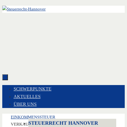
Zum
Inhalt
springen
ZUM
SCHWERPUNKTE
INHALT
AKTUELLES
SPRINGEN
ÜBER UNS
START
EINKOMMENSSTEUER
STEUERRECHT HANNOVER
VERKAUF