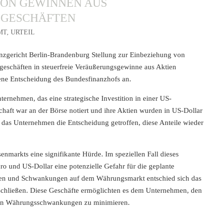
ON GEWINNEN AUS
SGESCHÄFTEN
MT
,
URTEIL
zgericht Berlin-Brandenburg Stellung zur Einbeziehung von
eschäften in steuerfreie Veräußerungsgewinne aus Aktien
ene Entscheidung des Bundesfinanzhofs an.
ernehmen, das eine strategische Investition in einer US-
schaft war an der Börse notiert und ihre Aktien wurden in US-Dollar
 das Unternehmen die Entscheidung getroffen, diese Anteile wieder
enmarkts eine signifikante Hürde. Im speziellen Fall dieses
o und US-Dollar eine potenzielle Gefahr für die geplante
eiten und Schwankungen auf dem Währungsmarkt entschied sich das
hließen. Diese Geschäfte ermöglichten es dem Unternehmen, den
 von Währungsschwankungen zu minimieren.