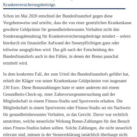
Schon im Mai 2020 entschied der Bundesfinanzhof gegen diese
Vorgehensweise und urteilte, dass die von einer gesetzlichen Krankenkasse
gewährte Geldprämie für gesundheitsbewusstes Verhalten nicht den
Sonderausgabenabzug für Krankenversicherungsbeiträge mindert – sofern
hierdurch ein finanzieller Aufwand des Steuerpflichtigen ganz oder
teilweise ausgeglichen wird. Das gilt nach der Entscheidung des
Bundesfinanzhofs auch in den Fällen, in denen der Bonus pauschal
ermittelt wird.
In dem konkreten Fall, der zum Urteil des Bundesfinanzhofs geführt hat,
erhielt der Kläger von seiner Krankenkasse Geldprämien von insgesamt
230 Euro. Diese Bonuszahlungen hatte er unter anderem mit einem
Gesundheits-Check-up, einer Zahnvorsorgeuntersuchung und der
Mitgliedschaft in einem Fitness-Studio und Sportverein erhalten. Die
Mitgliedschaft in einem Sportverein oder Fitness-Studio sei ein Nachweis
für gesundheitsbewusstes Verhalten, so das Gericht. Davor war rechtlich
umstritten, welche steuerliche Wirkung Bonus-Zahlungen für den Besuch
eines Fitness-Studios haben sollten. Solche Zahlungen, die nicht steuerlich
relevant sind, müssen in der Steuererklärung tatsächlich überhaupt nicht