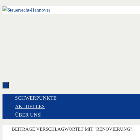
Zum
Inhalt
springen
ZUM
SCHWERPUNKTE
INHALT
AKTUELLES
SPRINGEN
ÜBER UNS
START
BEITRÄGE VERSCHLAGWORTET MIT "RENOVIERUNG"