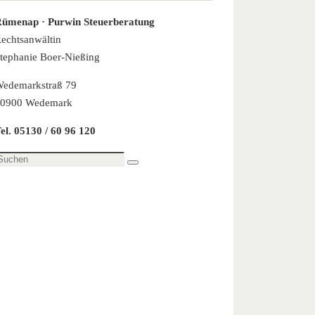
ümenap · Purwin Steuerberatung
echtsanwältin
tephanie Boer-Nießing
edemarkstraß 79
0900 Wedemark
el. 05130 / 60 96 120
uchen
Suchen
ach: